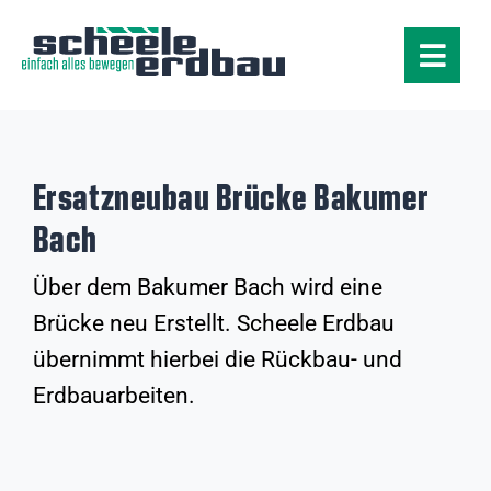
Zum
Inhalt
springen
Toggle
Navigat
Leistungen
Produkte
Ersatzneubau Brücke Bakumer
Bach
Projekte
Über dem Bakumer Bach wird eine
Brücke neu Erstellt. Scheele Erdbau
Unternehmen
übernimmt hierbei die Rückbau- und
Erdbauarbeiten.
Karriere
Kontakt