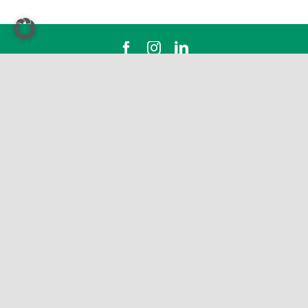
Scheele Erdbau
Spenglerstraße 5 | 27793 Wildeshausen |
Tel.: 04431 92030
info@scheele-erdbau.de
Impressum
Datenschutz