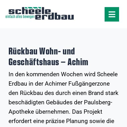
Zum
Inhalt
springen
Toggle
Navigat
Leistungen
Produkte
Rückbau Wohn- und
Geschäftshaus – Achim
Projekte
In den kommenden Wochen wird Scheele
Erdbau in der Achimer Fußgängerzone
Unternehmen
den Rückbau des durch einen Brand stark
beschädigten Gebäudes der Paulsberg-
Karriere
Apotheke übernehmen. Das Projekt
erfordert eine präzise Planung sowie die
Kontakt